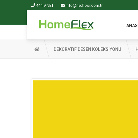
444 9 NET
info@netfloor.com.tr
ANAS
DEKORATİF DESEN KOLEKSİYONU
H