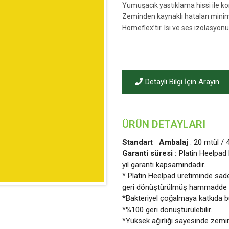
Yumuşacık yastıklama hissi ile ko
Zeminden kaynaklı hataları mini
Homeflex’tir. Isı ve ses izolasyonu
Detaylı Bilgi İçin Arayın
ÜRÜN DETAYLARI
Standart Ambalaj
: 20 mtül /
Garanti süresi :
Platin Heelpad 
yıl garanti kapsamındadır.
* Platin Heelpad üretiminde sade
geri dönüştürülmüş hammadde 
*Bakteriyel çoğalmaya katkıda 
*%100 geri dönüştürülebilir.
*Yüksek ağırlığı sayesinde zemini