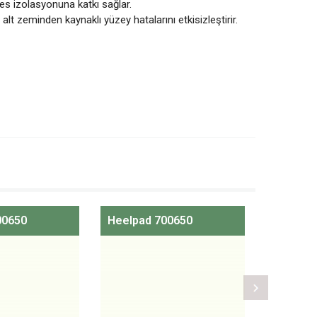
 ses izolasyonuna katkı sağlar.
alt zeminden kaynaklı yüzey hatalarını etkisizleştirir.
00650
Heelpad 700650
Heelpad