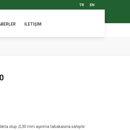
TR
EN
ABERLER
İLETİŞİM
0
lıkta olup ,0,30 mm aşınma tabakasına sahiptir.