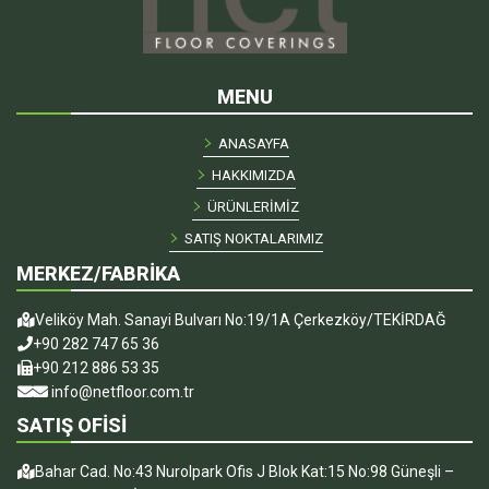
MENU
ANASAYFA
HAKKIMIZDA
ÜRÜNLERİMİZ
SATIŞ NOKTALARIMIZ
MERKEZ/FABRİKA
Veliköy Mah. Sanayi Bulvarı No:19/1A Çerkezköy/TEKİRDAĞ
+90 282 747 65 36
+90 212 886 53 35
info@netfloor.com.tr
SATIŞ OFİSİ
Bahar Cad. No:43 Nurolpark Ofis J Blok Kat:15 No:98 Güneşli –