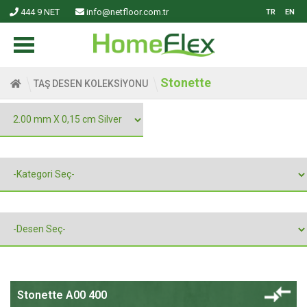
444 9 NET
info@netfloor.com.tr
TR
EN
Stonette
TAŞ DESEN KOLEKSİYONU
Stonette A00 400